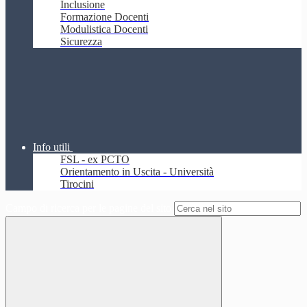
Inclusione
Formazione Docenti
Modulistica Docenti
Sicurezza
Info utili
FSL - ex PCTO
Orientamento in Uscita - Università
Tirocini
Campo di ricerca per le pagine del sito