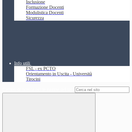
Inclusione
Formazione Docenti
Modulistica Docenti
Sicurezza
Info utili
FSL - ex PCTO
Orientamento in Uscita - Università
Tirocini
Campo di ricerca per le pagine del sito