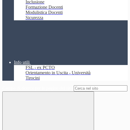
Inclusione
Formazione Docenti
Modulistica Docenti
Sicurezza
Info utili
FSL - ex PCTO
Orientamento in Uscita - Università
Tirocini
Campo di ricerca per le pagine del sito