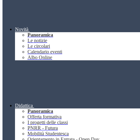
Novità
Panoramica
Le notizie
Le circolari
Calendario eventi
Albo Online
Didattica
Panoramica
Offerta formativa
I progetti delle classi
PNRR - Futura
Mobilità Studentesca
Orientamento in Entrata - Open Day