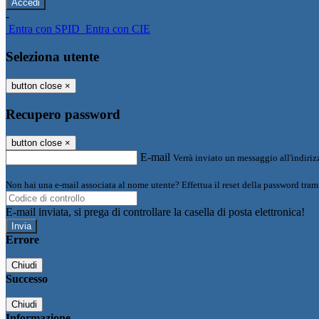
-
Entra con SPID
Entra con CIE
Seleziona utente
button close
×
Recupero password
button close
×
E-mail
Verrà inviato un messaggio all'indirizz
Non hai una e-mail associata al nome utente? Effettua il reset della password tram
E-mail inviata, si prega di controllare la casella di posta elettronica!
Errore
Chiudi
Successo
Chiudi
Informazione