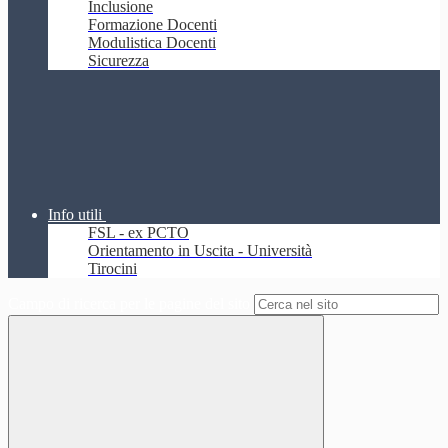
Inclusione
Formazione Docenti
Modulistica Docenti
Sicurezza
Info utili
FSL - ex PCTO
Orientamento in Uscita - Università
Tirocini
Campo di ricerca per le pagine del sito