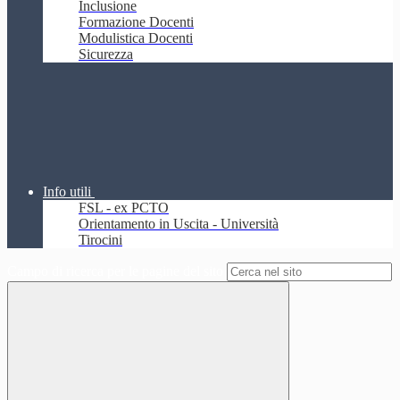
Inclusione
Formazione Docenti
Modulistica Docenti
Sicurezza
Info utili
FSL - ex PCTO
Orientamento in Uscita - Università
Tirocini
Campo di ricerca per le pagine del sito