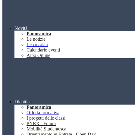
Novità
Panoramica
Le notizie
Le circolari
Calendario eventi
Albo Online
Didattica
Panoramica
Offerta formativa
I progetti delle classi
PNRR - Futura
Mobilità Studentesca
Orientamento in Entrata - Open Day