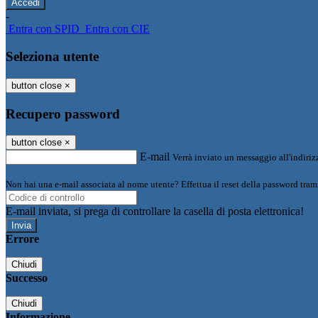
-
Entra con SPID
Entra con CIE
Seleziona utente
button close
×
Recupero password
button close
×
E-mail
Verrà inviato un messaggio all'indirizz
Non hai una e-mail associata al nome utente? Effettua il reset della password tram
E-mail inviata, si prega di controllare la casella di posta elettronica!
Errore
Chiudi
Successo
Chiudi
Informazione