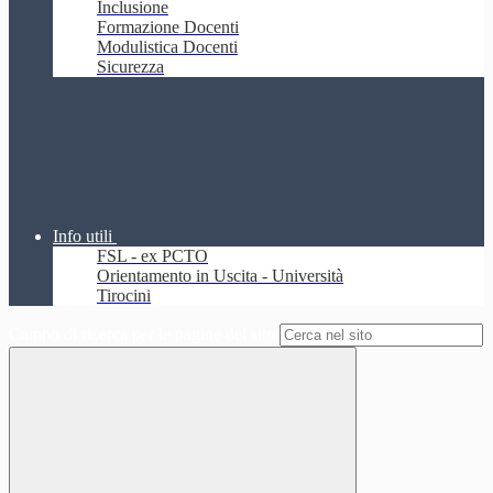
Inclusione
Formazione Docenti
Modulistica Docenti
Sicurezza
Info utili
FSL - ex PCTO
Orientamento in Uscita - Università
Tirocini
Campo di ricerca per le pagine del sito