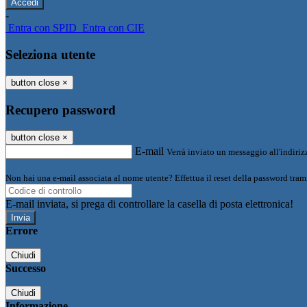
-
Entra con SPID
Entra con CIE
Seleziona utente
button close
×
Recupero password
button close
×
E-mail
Verrà inviato un messaggio all'indirizz
Non hai una e-mail associata al nome utente? Effettua il reset della password tram
E-mail inviata, si prega di controllare la casella di posta elettronica!
Errore
Chiudi
Successo
Chiudi
Informazione