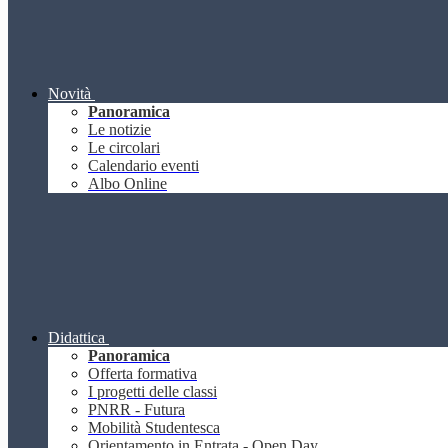
Novità
Panoramica
Le notizie
Le circolari
Calendario eventi
Albo Online
Didattica
Panoramica
Offerta formativa
I progetti delle classi
PNRR - Futura
Mobilità Studentesca
Orientamento in Entrata - Open Day