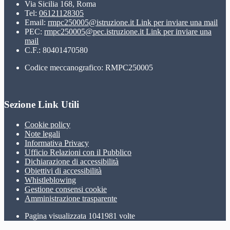
Via Sicilia 168, Roma
Tel:
06121128305
Email:
rmpc250005@istruzione.it
Link per inviare una mail
PEC:
rmpc250005@pec.istruzione.it
Link per inviare una
mail
C.F.: 80401470580
Codice meccanografico: RMPC250005
Sezione Link Utili
Cookie policy
Note legali
Informativa Privacy
Ufficio Relazioni con il Pubblico
Dichiarazione di accessibilità
Obiettivi di accessibilità
Whistleblowing
Gestione consensi cookie
Amministrazione trasparente
Pagina visualizzata
1041981
volte