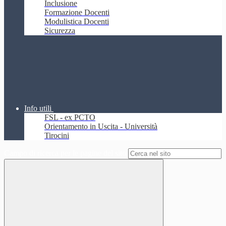
Inclusione
Formazione Docenti
Modulistica Docenti
Sicurezza
Info utili
FSL - ex PCTO
Orientamento in Uscita - Università
Tirocini
Campo di ricerca per le pagine del sito