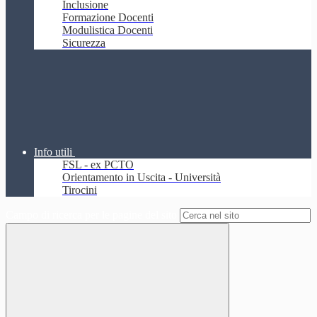
Inclusione
Formazione Docenti
Modulistica Docenti
Sicurezza
Info utili
FSL - ex PCTO
Orientamento in Uscita - Università
Tirocini
Campo di ricerca per le pagine del sito