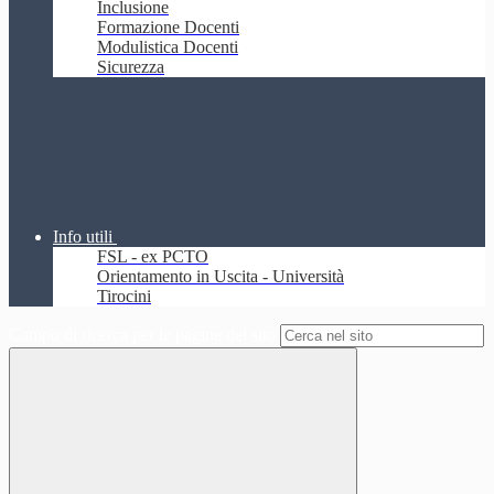
Inclusione
Formazione Docenti
Modulistica Docenti
Sicurezza
Info utili
FSL - ex PCTO
Orientamento in Uscita - Università
Tirocini
Campo di ricerca per le pagine del sito