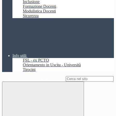
Inclusione
Formazione Docenti
Modulistica Docenti
Sicurezza
Info utili
FSL - ex PCTO
Orientamento in Uscita - Università
Tirocini
Campo di ricerca per le pagine del sito