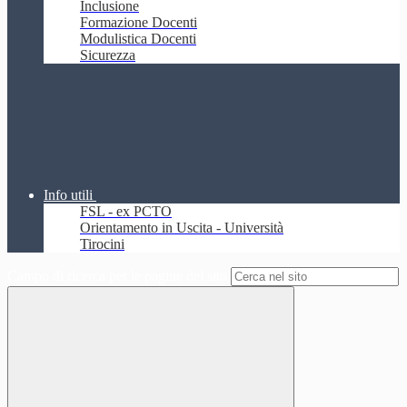
Inclusione
Formazione Docenti
Modulistica Docenti
Sicurezza
Info utili
FSL - ex PCTO
Orientamento in Uscita - Università
Tirocini
Campo di ricerca per le pagine del sito