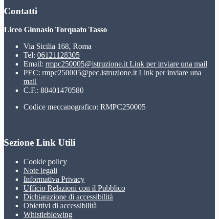
Contatti
Liceo Ginnasio Torquato Tasso
Via Sicilia 168, Roma
Tel:
06121128305
Email:
rmpc250005@istruzione.it
Link per inviare una mail
PEC:
rmpc250005@pec.istruzione.it
Link per inviare una
mail
C.F.: 80401470580
Codice meccanografico: RMPC250005
Sezione Link Utili
Cookie policy
Note legali
Informativa Privacy
Ufficio Relazioni con il Pubblico
Dichiarazione di accessibilità
Obiettivi di accessibilità
Whistleblowing