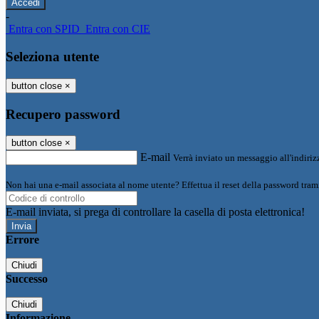
-
Entra con SPID
Entra con CIE
Seleziona utente
button close
×
Recupero password
button close
×
E-mail
Verrà inviato un messaggio all'indirizz
Non hai una e-mail associata al nome utente? Effettua il reset della password tram
E-mail inviata, si prega di controllare la casella di posta elettronica!
Errore
Chiudi
Successo
Chiudi
Informazione