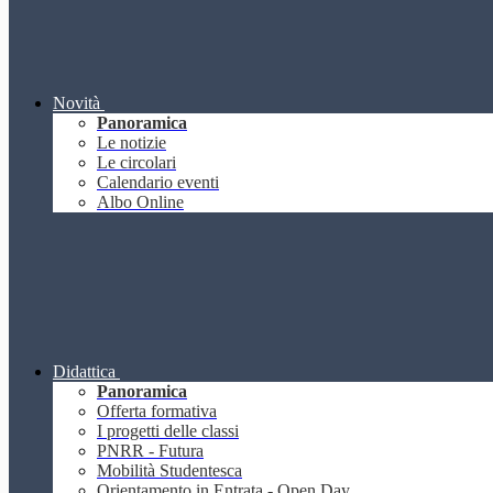
Novità
Panoramica
Le notizie
Le circolari
Calendario eventi
Albo Online
Didattica
Panoramica
Offerta formativa
I progetti delle classi
PNRR - Futura
Mobilità Studentesca
Orientamento in Entrata - Open Day