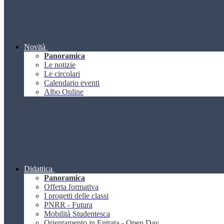
Novità
Panoramica
Le notizie
Le circolari
Calendario eventi
Albo Online
Didattica
Panoramica
Offerta formativa
I progetti delle classi
PNRR - Futura
Mobilità Studentesca
Orientamento in Entrata - Open Day