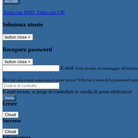
-
Entra con SPID
Entra con CIE
Seleziona utente
button close
×
Recupero password
button close
×
E-mail
Verrà inviato un messaggio all'indirizz
Non hai una e-mail associata al nome utente? Effettua il reset della password tram
E-mail inviata, si prega di controllare la casella di posta elettronica!
Errore
Chiudi
Successo
Chiudi
Informazione