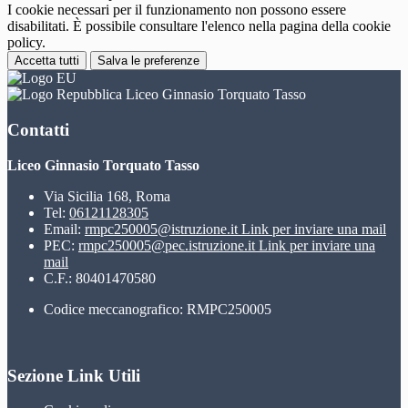
I cookie necessari per il funzionamento non possono essere
disabilitati. È possibile consultare l'elenco nella pagina della cookie
policy.
Accetta tutti
Salva le preferenze
Liceo Ginnasio Torquato Tasso
Contatti
Liceo Ginnasio Torquato Tasso
Via Sicilia 168, Roma
Tel:
06121128305
Email:
rmpc250005@istruzione.it
Link per inviare una mail
PEC:
rmpc250005@pec.istruzione.it
Link per inviare una
mail
C.F.: 80401470580
Codice meccanografico: RMPC250005
Sezione Link Utili