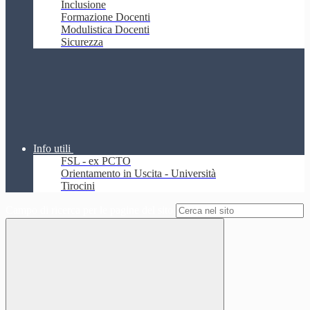
Inclusione
Formazione Docenti
Modulistica Docenti
Sicurezza
Info utili
FSL - ex PCTO
Orientamento in Uscita - Università
Tirocini
Campo di ricerca per le pagine del sito