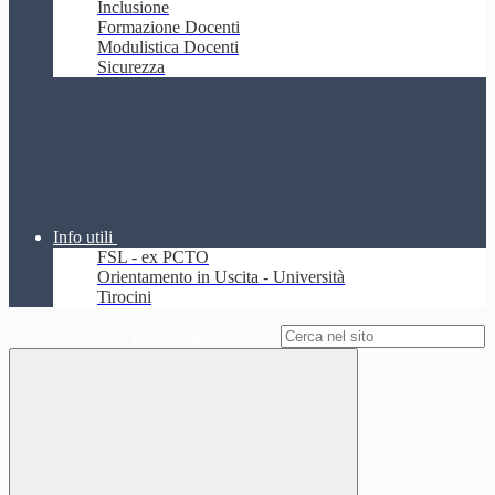
Inclusione
Formazione Docenti
Modulistica Docenti
Sicurezza
Info utili
FSL - ex PCTO
Orientamento in Uscita - Università
Tirocini
Campo di ricerca per le pagine del sito