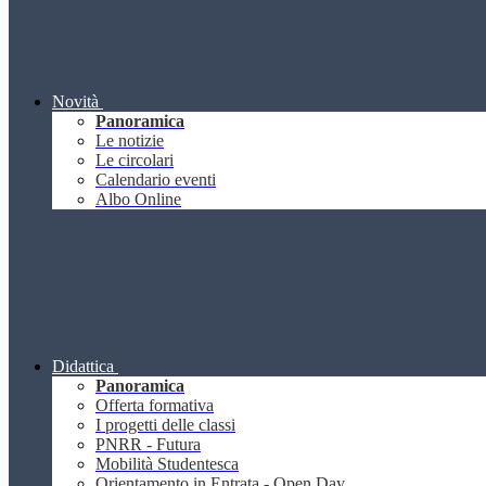
Novità
Panoramica
Le notizie
Le circolari
Calendario eventi
Albo Online
Didattica
Panoramica
Offerta formativa
I progetti delle classi
PNRR - Futura
Mobilità Studentesca
Orientamento in Entrata - Open Day