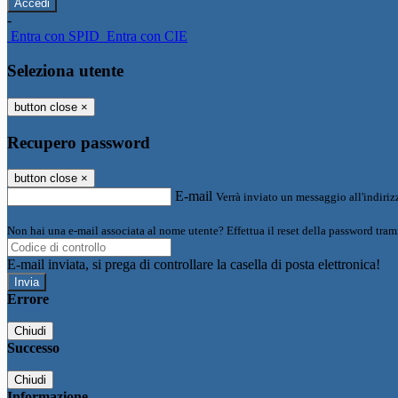
-
Entra con SPID
Entra con CIE
Seleziona utente
button close
×
Recupero password
button close
×
E-mail
Verrà inviato un messaggio all'indirizz
Non hai una e-mail associata al nome utente? Effettua il reset della password tram
E-mail inviata, si prega di controllare la casella di posta elettronica!
Errore
Chiudi
Successo
Chiudi
Informazione