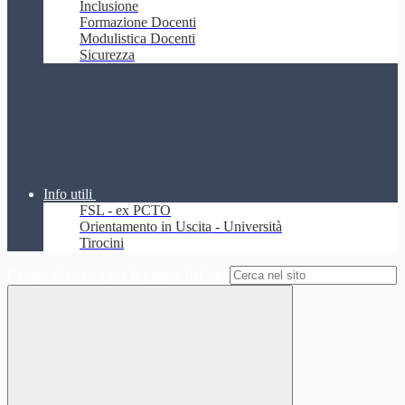
Inclusione
Formazione Docenti
Modulistica Docenti
Sicurezza
Info utili
FSL - ex PCTO
Orientamento in Uscita - Università
Tirocini
Campo di ricerca per le pagine del sito