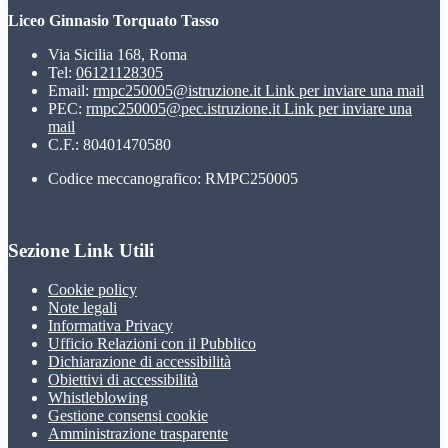
Liceo Ginnasio Torquato Tasso
Via Sicilia 168, Roma
Tel:
06121128305
Email:
rmpc250005@istruzione.it
Link per inviare una mail
PEC:
rmpc250005@pec.istruzione.it
Link per inviare una
mail
C.F.: 80401470580
Codice meccanografico: RMPC250005
Sezione Link Utili
Cookie policy
Note legali
Informativa Privacy
Ufficio Relazioni con il Pubblico
Dichiarazione di accessibilità
Obiettivi di accessibilità
Whistleblowing
Gestione consensi cookie
Amministrazione trasparente