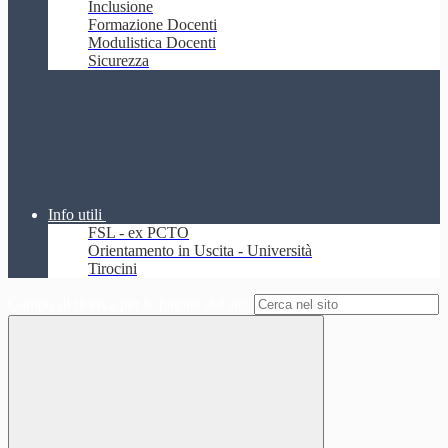
Inclusione
Formazione Docenti
Modulistica Docenti
Sicurezza
Info utili
FSL - ex PCTO
Orientamento in Uscita - Università
Tirocini
Campo di ricerca per le pagine del sito