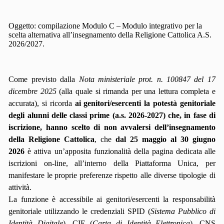
Oggetto:
compilazione
Modulo
C
–
Modulo
integrativo
per
la
scelta
alternativa
all’insegnamento
della Religione Cattolica A.S.
2026/2027.
Come previsto dalla
Nota ministeriale prot. n. 100847 del 17
dicembre 2025
(alla quale si rimanda per una lettura completa e
accurata), si ricorda
ai genitori/esercenti la potestà genitoriale
degli alunni delle classi prime (a.s. 2026-2027) che, in fase di
iscrizione, hanno scelto di non avvalersi dell’insegnamento
della Religione Cattolica
, che
dal 25 maggio al 30 giugno
2026
è attiva un’apposita funzionalità della pagina dedicata
alle
iscrizioni
on-line,
all’interno
della
Piattaforma
Unica,
per
manifestare
le
proprie
preferenze
rispetto alle diverse tipologie di
attività.
La funzione è accessibile ai genitori/esercenti la responsabilità
genitoriale utilizzando le credenziali SPID (
Sistema
Pubblico
di
Identità
Digitale
),
CIE
(
Carta
di
Identità
Elettronica
),
CNS