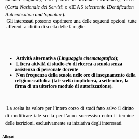
(
Carta
Nazionale
dei
Servizi
) o eIDAS (
electronic IDentification
Authentication and Signature
).
Gli
interessati
possono
esprimere
una
delle
seguenti
opzioni,
tutte
afferenti
al
diritto
di
scelta
delle
famiglie:
Attività
alternativa
(
Linguaggio
cinematografico
);
Libera
attività
di
studio
e/o
di
ricerca a
scuola
senza
assistenza
di
personale
docente
Non
frequenza
della
scuola
nelle
ore
di
insegnamento
della
religione
cattolica
(tale
scelta implicherà, a settembre, la
firma di un ulteriore modulo di autorizzazione).
La
scelta
ha
valore
per
l’intero
corso
di
studi
fatto
salvo
il
diritto
di
modificare
tale
scelta
per
l’anno
successivo entro il termine
delle iscrizioni, esclusivamente su iniziativa degli interessati.
Allegati