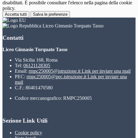
disabilitati. È possibile consultare l'elenco nella pagina della cookie
policy.
Accetta tutti
Salva le preferenze
Liceo Ginnasio Torquato Tasso
Contatti
Liceo Ginnasio Torquato Tasso
Via Sicilia 168, Roma
Tel:
06121128305
Email:
rmpc250005@istruzione.it
Link per inviare una mail
PEC:
rmpc250005@pec.istruzione.it
Link per inviare una
mail
C.F.: 80401470580
Codice meccanografico: RMPC250005
Sezione Link Utili
Cookie policy