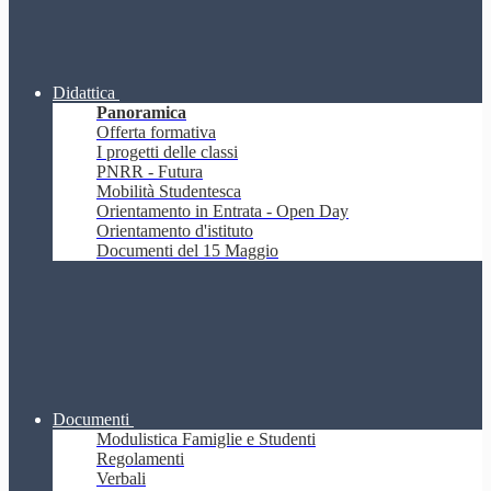
Didattica
Panoramica
Offerta formativa
I progetti delle classi
PNRR - Futura
Mobilità Studentesca
Orientamento in Entrata - Open Day
Orientamento d'istituto
Documenti del 15 Maggio
Documenti
Modulistica Famiglie e Studenti
Regolamenti
Verbali