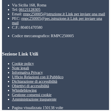
Via Sicilia 168, Roma
Tel:
06121128305
Email:
rmpc250005@istruzione.it
Link per inviare una mail
PEC:
rmpc250005@pec.istruzione.it
Link per inviare una
mail
C.F.: 80401470580
Codice meccanografico: RMPC250005
Sezione Link Utili
Cookie policy
Note legali
Informativa Privacy
Ufficio Relazioni con il Pubblico
Dichiarazione di accessibilità
Obiettivi di accessibilità
Whistleblowing
Gestione consensi cookie
Amministrazione trasparente
Pagina visualizzata
150138
volte