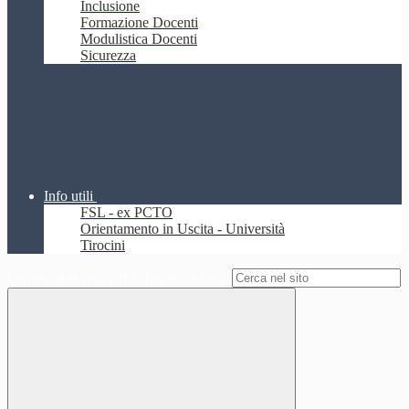
Inclusione
Formazione Docenti
Modulistica Docenti
Sicurezza
Info utili
FSL - ex PCTO
Orientamento in Uscita - Università
Tirocini
Campo di ricerca per le pagine del sito