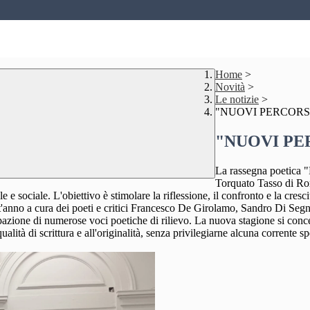
Home
>
Novità
>
Le notizie
>
"NUOVI PERCORSI 
"NUOVI PER
La rassegna poetica "P
Torquato Tasso di Roma
 e sociale. L'obiettivo è stimolare la riflessione, il confronto e la cres
a cura dei poeti e critici Francesco De Girolamo, Sandro Di Segni ed 
ipazione di numerose voci poetiche di rilievo. La nuova stagione si conce
ità di scrittura e all'originalità, senza privilegiarne alcuna corrente sp