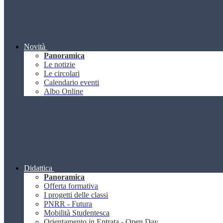
Novità
Panoramica
Le notizie
Le circolari
Calendario eventi
Albo Online
Didattica
Panoramica
Offerta formativa
I progetti delle classi
PNRR - Futura
Mobilità Studentesca
Orientamento in Entrata - Open Day