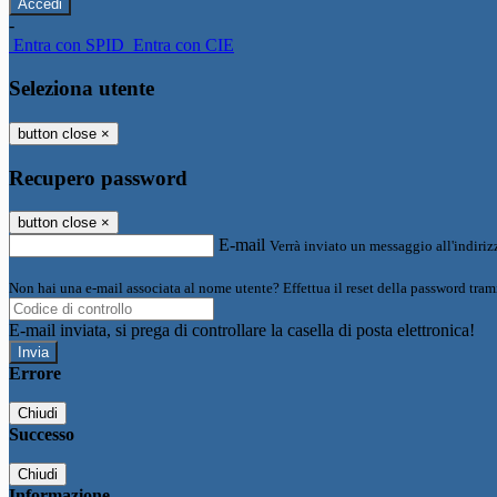
-
Entra con SPID
Entra con CIE
Seleziona utente
button close
×
Recupero password
button close
×
E-mail
Verrà inviato un messaggio all'indirizz
Non hai una e-mail associata al nome utente? Effettua il reset della password tram
E-mail inviata, si prega di controllare la casella di posta elettronica!
Errore
Chiudi
Successo
Chiudi
Informazione