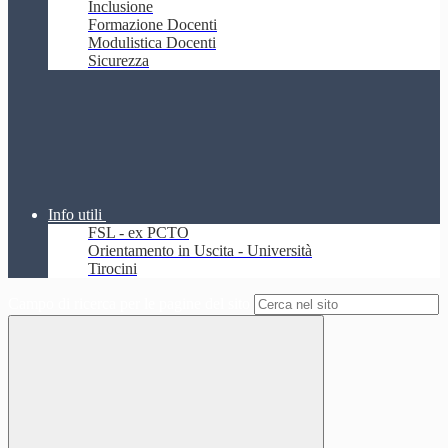
Inclusione
Formazione Docenti
Modulistica Docenti
Sicurezza
Info utili
FSL - ex PCTO
Orientamento in Uscita - Università
Tirocini
Campo di ricerca per le pagine del sito