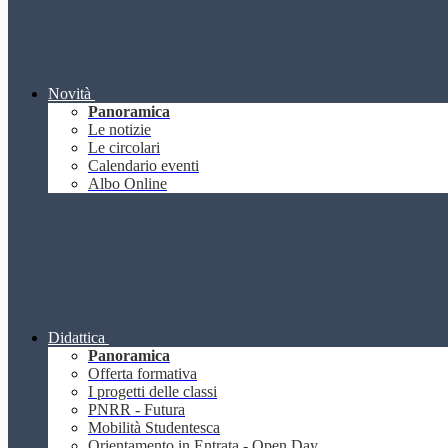
Novità
Panoramica
Le notizie
Le circolari
Calendario eventi
Albo Online
Didattica
Panoramica
Offerta formativa
I progetti delle classi
PNRR - Futura
Mobilità Studentesca
Orientamento in Entrata - Open Day