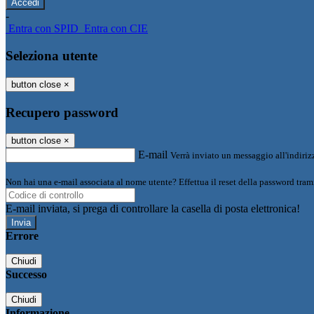
-
Entra con SPID
Entra con CIE
Seleziona utente
button close
×
Recupero password
button close
×
E-mail
Verrà inviato un messaggio all'indirizz
Non hai una e-mail associata al nome utente? Effettua il reset della password tram
E-mail inviata, si prega di controllare la casella di posta elettronica!
Errore
Chiudi
Successo
Chiudi
Informazione