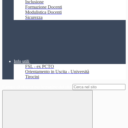
Inclusione
Formazione Docenti
Modulistica Docenti
Sicurezza
Info utili
FSL - ex PCTO
Orientamento in Uscita - Università
Tirocini
Campo di ricerca per le pagine del sito