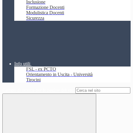
Inclusione
Formazione Docenti
Modulistica Docenti
Sicurezza
Info utili
FSL - ex PCTO
Orientamento in Uscita - Università
Tirocini
Campo di ricerca per le pagine del sito