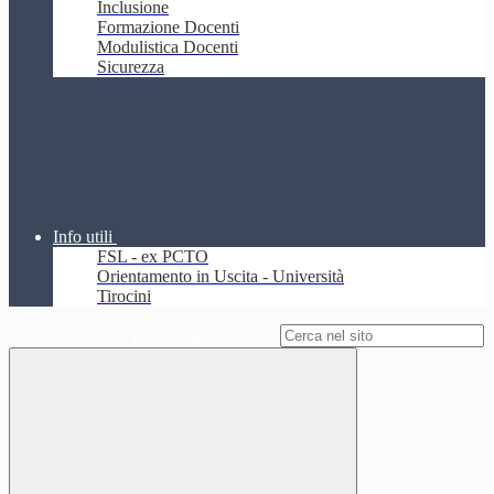
Inclusione
Formazione Docenti
Modulistica Docenti
Sicurezza
Info utili
FSL - ex PCTO
Orientamento in Uscita - Università
Tirocini
Campo di ricerca per le pagine del sito