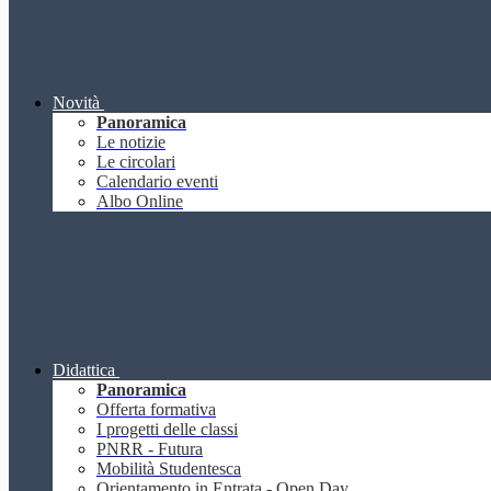
Novità
Panoramica
Le notizie
Le circolari
Calendario eventi
Albo Online
Didattica
Panoramica
Offerta formativa
I progetti delle classi
PNRR - Futura
Mobilità Studentesca
Orientamento in Entrata - Open Day