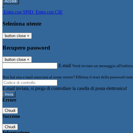
-
Entra con SPID
Entra con CIE
Seleziona utente
button close
×
Recupero password
button close
×
E-mail
Verrà inviato un messaggio all'indirizz
Non hai una e-mail associata al nome utente? Effettua il reset della password tram
E-mail inviata, si prega di controllare la casella di posta elettronica!
Errore
Chiudi
Successo
Chiudi
Informazione