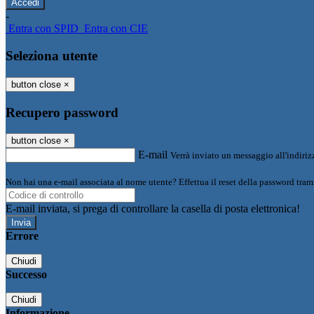
-
Entra con SPID
Entra con CIE
Seleziona utente
button close
×
Recupero password
button close
×
E-mail
Verrà inviato un messaggio all'indirizz
Non hai una e-mail associata al nome utente? Effettua il reset della password tram
E-mail inviata, si prega di controllare la casella di posta elettronica!
Errore
Chiudi
Successo
Chiudi
Informazione