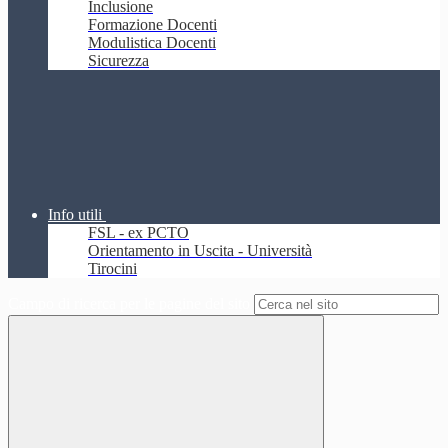
Inclusione
Formazione Docenti
Modulistica Docenti
Sicurezza
Info utili
FSL - ex PCTO
Orientamento in Uscita - Università
Tirocini
Campo di ricerca per le pagine del sito