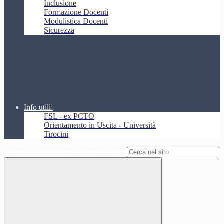
Inclusione
Formazione Docenti
Modulistica Docenti
Sicurezza
Info utili
FSL - ex PCTO
Orientamento in Uscita - Università
Tirocini
Campo di ricerca per le pagine del sito