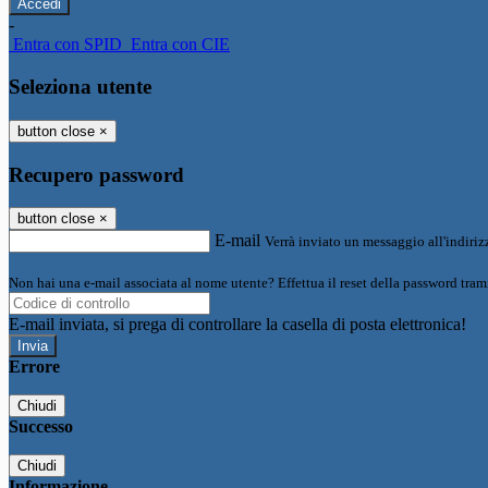
-
Entra con SPID
Entra con CIE
Seleziona utente
button close
×
Recupero password
button close
×
E-mail
Verrà inviato un messaggio all'indirizz
Non hai una e-mail associata al nome utente? Effettua il reset della password tram
E-mail inviata, si prega di controllare la casella di posta elettronica!
Errore
Chiudi
Successo
Chiudi
Informazione