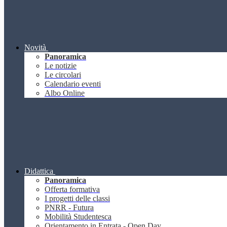
Novità
Panoramica
Le notizie
Le circolari
Calendario eventi
Albo Online
Didattica
Panoramica
Offerta formativa
I progetti delle classi
PNRR - Futura
Mobilità Studentesca
Orientamento in Entrata - Open Day