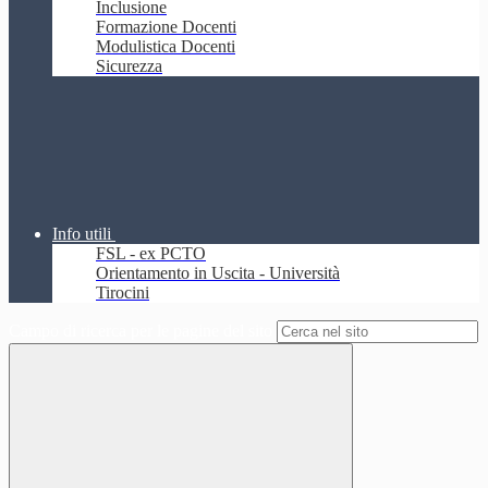
Inclusione
Formazione Docenti
Modulistica Docenti
Sicurezza
Info utili
FSL - ex PCTO
Orientamento in Uscita - Università
Tirocini
Campo di ricerca per le pagine del sito