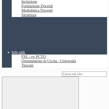
Inclusione
Formazione Docenti
Modulistica Docenti
Sicurezza
Info utili
FSL - ex PCTO
Orientamento in Uscita - Università
Tirocini
Campo di ricerca per le pagine del sito