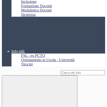
Inclusione
Formazione Docenti
Modulistica Docenti
Sicurezza
Info utili
FSL - ex PCTO
Orientamento in Uscita - Università
Tirocini
Campo di ricerca per le pagine del sito