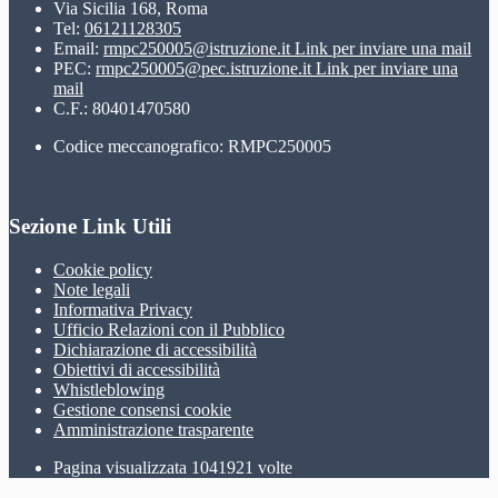
Via Sicilia 168, Roma
Tel:
06121128305
Email:
rmpc250005@istruzione.it
Link per inviare una mail
PEC:
rmpc250005@pec.istruzione.it
Link per inviare una
mail
C.F.: 80401470580
Codice meccanografico: RMPC250005
Sezione Link Utili
Cookie policy
Note legali
Informativa Privacy
Ufficio Relazioni con il Pubblico
Dichiarazione di accessibilità
Obiettivi di accessibilità
Whistleblowing
Gestione consensi cookie
Amministrazione trasparente
Pagina visualizzata
1041921
volte