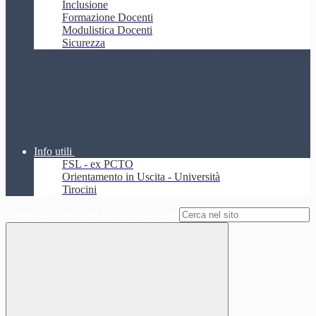
Inclusione
Formazione Docenti
Modulistica Docenti
Sicurezza
Info utili
FSL - ex PCTO
Orientamento in Uscita - Università
Tirocini
Campo di ricerca per le pagine del sito