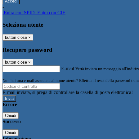
-
Entra con SPID
Entra con CIE
Seleziona utente
button close
×
Recupero password
button close
×
E-mail
Verrà inviato un messaggio all'indirizz
Non hai una e-mail associata al nome utente? Effettua il reset della password tram
E-mail inviata, si prega di controllare la casella di posta elettronica!
Errore
Chiudi
Successo
Chiudi
Informazione