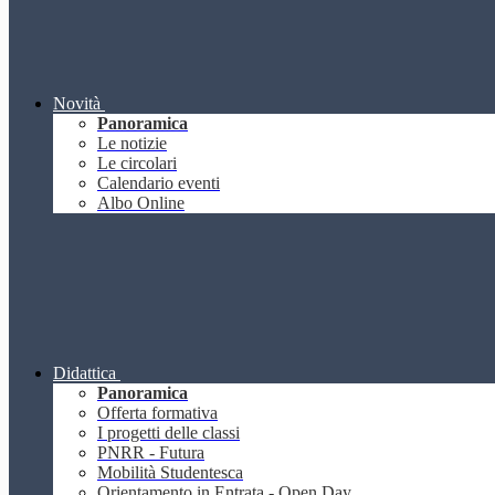
Novità
Panoramica
Le notizie
Le circolari
Calendario eventi
Albo Online
Didattica
Panoramica
Offerta formativa
I progetti delle classi
PNRR - Futura
Mobilità Studentesca
Orientamento in Entrata - Open Day