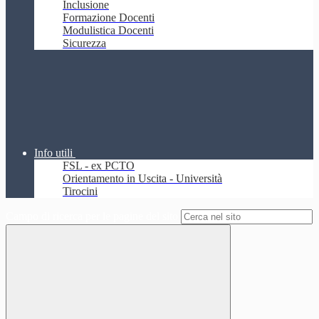
Inclusione
Formazione Docenti
Modulistica Docenti
Sicurezza
Info utili
FSL - ex PCTO
Orientamento in Uscita - Università
Tirocini
Campo di ricerca per le pagine del sito