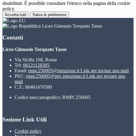
disabilitati. È possibile consultare l'elenco nella pagina della cookie
policy.
Accetta tutti
Salva le preferenze
Liceo Ginnasio Torquato Tasso
Contatti
Liceo Ginnasio Torquato Tasso
Via Sicilia 168, Roma
Tel:
06121128305
Email:
rmpc250005@istruzione.it
Link per inviare una mail
PEC:
rmpc250005@pec.istruzione.it
Link per inviare una
mail
C.F.: 80401470580
Codice meccanografico: RMPC250005
Sezione Link Utili
Cookie policy