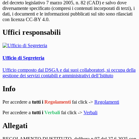
del decreto legislativo 7 marzo 2005, n. 82 (CAD) e salvo dove
diversamente specificato (compresi i contenuti incorporati di terzi), i
dati, i documenti e le informazioni pubblicati sul sito sono rilasciati
con licenza CC-BY 4.0.
Uffici responsabili
Ufficio di Segreteria
Ufficio composto dal DSGA e dai suoi collaboratori, si occupa della
gestione dei servizi contabili e amministrativi dell’Istituto
Info
Per accedere a
tutti i
Regolamenti
fai click ->
Regolamenti
Per accedere a
tutti i
Verbali
fai click ->
Verbali
Allegati
REGOLAMENTO DI ISTITUTO_delibera n.97 del 27.6.2025.con