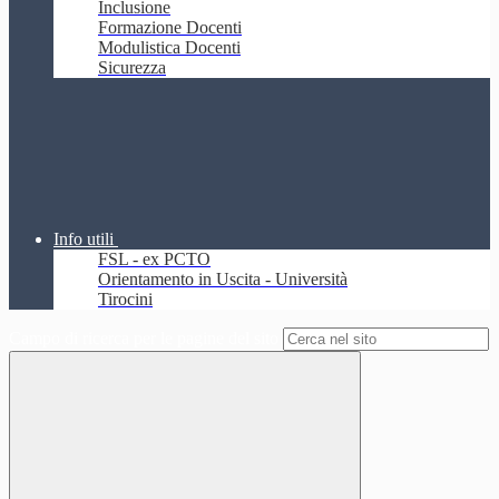
Inclusione
Formazione Docenti
Modulistica Docenti
Sicurezza
Info utili
FSL - ex PCTO
Orientamento in Uscita - Università
Tirocini
Campo di ricerca per le pagine del sito