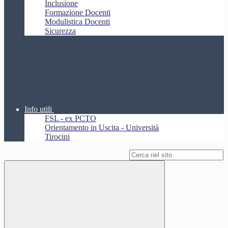
Inclusione
Formazione Docenti
Modulistica Docenti
Sicurezza
Info utili
FSL - ex PCTO
Orientamento in Uscita - Università
Tirocini
Campo di ricerca per le pagine del sito