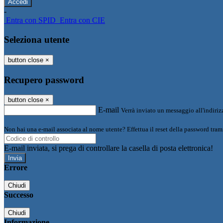
-
Entra con SPID
Entra con CIE
Seleziona utente
button close
×
Recupero password
button close
×
E-mail
Verrà inviato un messaggio all'indirizz
Non hai una e-mail associata al nome utente? Effettua il reset della password tram
E-mail inviata, si prega di controllare la casella di posta elettronica!
Errore
Chiudi
Successo
Chiudi
Informazione