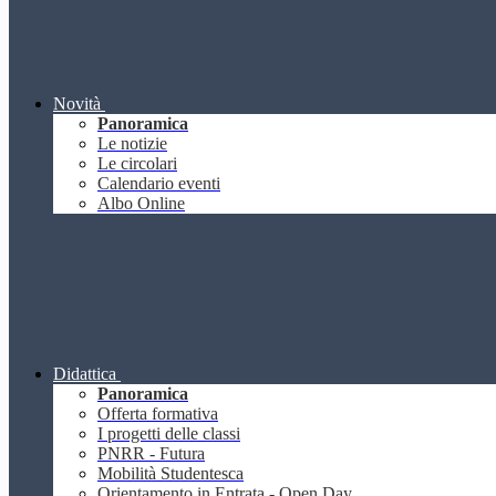
Novità
Panoramica
Le notizie
Le circolari
Calendario eventi
Albo Online
Didattica
Panoramica
Offerta formativa
I progetti delle classi
PNRR - Futura
Mobilità Studentesca
Orientamento in Entrata - Open Day