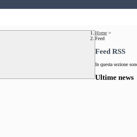
Home
>
Feed
Feed RSS
In questa sezione sono
Ultime news