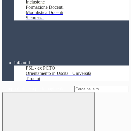
Inclusione
Formazione Docenti
Modulistica Docenti
Sicurezza
Info utili
FSL - ex PCTO
Orientamento in Uscita - Università
Tirocini
Campo di ricerca per le pagine del sito