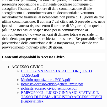
presentata opposizione e il Dirigente decidesse comunque di
accogliere l’istanza, ha l'onere di dare comunicazione di tale
accoglimento al controinteressato e i documenti/dati verranno
materialmente trasmessi al richiedente non prima di 15 giorni da tale
ultima comunicazione. Il comma 7 del citato art. 5 prevede che, nelle
ipotesi di mancata risposta entro il termine di 30 giorni (o in quello
più lungo nei casi di sospensione per la comunicazione al
controinteressato), ovvero nei casi di diniego totale o parziale, il
richiedente può presentare richiesta di riesame al Responsabile della
prevenzione della corruzione e della trasparenza, che decide con
provvedimento motivato entro 20 giorni.
Contenuti disponibili in Accesso Civico
ACCESSO CIVICO
LICEO GINNASIO STATALE TORQUATO
TASSO.pdf
Modulo opposizione - FOIA.pdf
richiesta-accesso-civico-generalizzato.pdf
richiesta-accesso-civico-semplice.pdf
RMPC250005 - LICEO GINNASIO STATALE T.
TASSO DI ROMA - REGISTRO ACCESSI CIVICI
(Risposte).xlsx