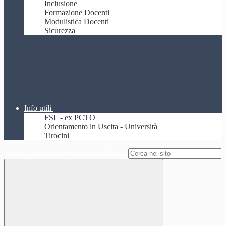
Inclusione
Formazione Docenti
Modulistica Docenti
Sicurezza
Info utili
FSL - ex PCTO
Orientamento in Uscita - Università
Tirocini
Campo di ricerca per le pagine del sito