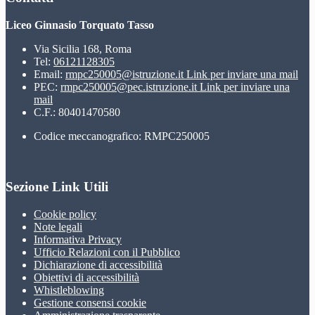
Liceo Ginnasio Torquato Tasso
Via Sicilia 168, Roma
Tel:
06121128305
Email:
rmpc250005@istruzione.it
Link per inviare una mail
PEC:
rmpc250005@pec.istruzione.it
Link per inviare una
mail
C.F.: 80401470580
Codice meccanografico: RMPC250005
Sezione Link Utili
Cookie policy
Note legali
Informativa Privacy
Ufficio Relazioni con il Pubblico
Dichiarazione di accessibilità
Obiettivi di accessibilità
Whistleblowing
Gestione consensi cookie