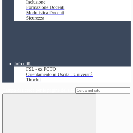
Inclusione
Formazione Docenti
Modulistica Docenti
Sicurezza
Info utili
FSL - ex PCTO
Orientamento in Uscita - Università
Tirocini
Campo di ricerca per le pagine del sito