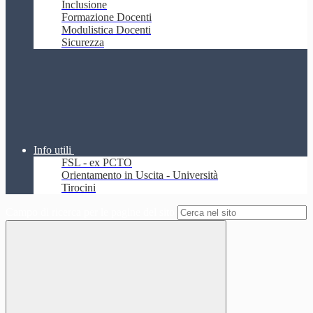
Inclusione
Formazione Docenti
Modulistica Docenti
Sicurezza
Info utili
FSL - ex PCTO
Orientamento in Uscita - Università
Tirocini
Campo di ricerca per le pagine del sito