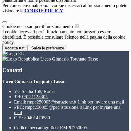
piattaforma e non è possibile disabilitarli.
Per conoscere quali sono i cookie necessari al funzionamento potete
visionare la
COOKIE POLICY
.
Cookie necessari per il funzionamento
I cookie necessari per il funzionamento non possono essere
disabilitati. È possibile consultare l'elenco nella pagina della cookie
policy.
Accetta tutti
Salva le preferenze
Liceo Ginnasio Torquato Tasso
Contatti
Liceo Ginnasio Torquato Tasso
Via Sicilia 168, Roma
Tel:
06121128305
Email:
rmpc250005@istruzione.it
Link per inviare una mail
PEC:
rmpc250005@pec.istruzione.it
Link per inviare una
mail
C.F.: 80401470580
Codice meccanografico: RMPC250005