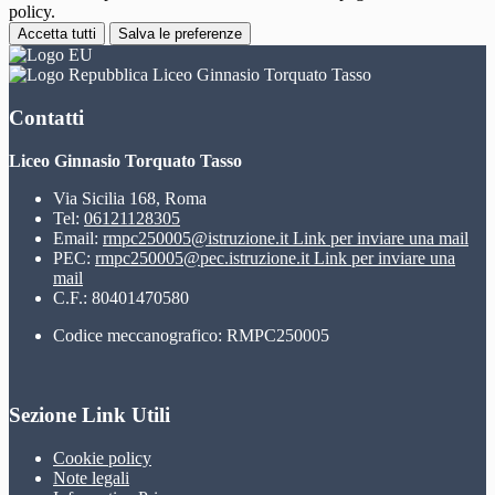
policy.
Accetta tutti
Salva le preferenze
Liceo Ginnasio Torquato Tasso
Contatti
Liceo Ginnasio Torquato Tasso
Via Sicilia 168, Roma
Tel:
06121128305
Email:
rmpc250005@istruzione.it
Link per inviare una mail
PEC:
rmpc250005@pec.istruzione.it
Link per inviare una
mail
C.F.: 80401470580
Codice meccanografico: RMPC250005
Sezione Link Utili
Cookie policy
Note legali