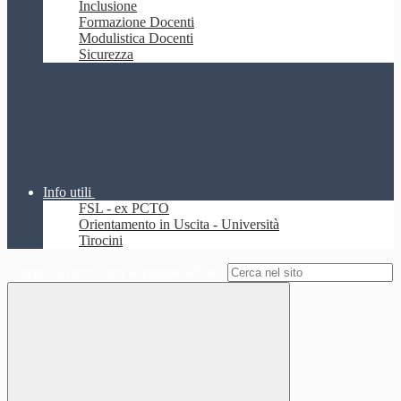
Inclusione
Formazione Docenti
Modulistica Docenti
Sicurezza
Info utili
FSL - ex PCTO
Orientamento in Uscita - Università
Tirocini
Campo di ricerca per le pagine del sito