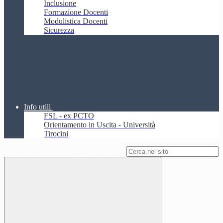
Inclusione
Formazione Docenti
Modulistica Docenti
Sicurezza
Info utili
FSL - ex PCTO
Orientamento in Uscita - Università
Tirocini
Campo di ricerca per le pagine del sito