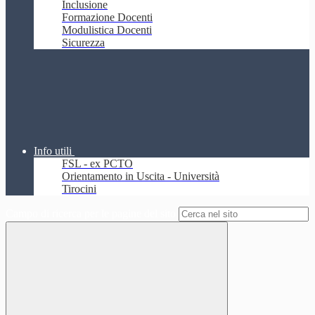
Inclusione
Formazione Docenti
Modulistica Docenti
Sicurezza
Info utili
FSL - ex PCTO
Orientamento in Uscita - Università
Tirocini
Campo di ricerca per le pagine del sito