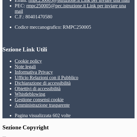
Email:
rmpc250005@istruzione.it
Link per inviare una mail
PEC:
rmpc250005@pec.istruzione.it
Link per inviare una
mail
C.F.: 80401470580
Codice meccanografico: RMPC250005
Sezione Link Utili
Cookie policy
Note legali
Informativa Privacy
Ufficio Relazioni con il Pubblico
Dichiarazione di accessibilità
Obiettivi di accessibilità
Whistleblowing
Gestione consensi cookie
Amministrazione trasparente
Pagina visualizzata
602
volte
Sezione Copyright