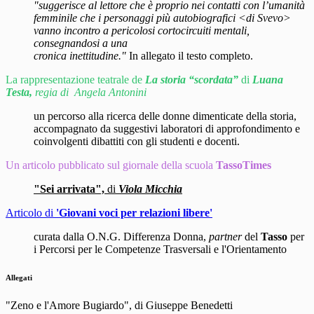
"suggerisce al lettore che è
proprio nei contatti con l’umanità
femminile che i personaggi più autobiografici <di Svevo>
vanno incontro a pericolosi cortocircuiti mentali,
consegnandosi a una
cronica inettitudine."
In allegato il testo completo.
La rappresentazione teatrale de
La storia “scordata”
di
Luana
Testa,
regia di Angela Antonini
un percorso alla ricerca delle donne dimenticate della storia
,
accompagnato da suggestivi laboratori di approfondimento e
coinvolgenti dibattiti con gli studenti e docenti.
Un articolo pubblicato sul giornale della scuola
TassoTimes
"Sei arrivata",
di
Viola Micchia
Articolo di
'Giovani voci per relazioni libere'
curata dalla O.N.G. Differenza Donna,
partner
del
Tasso
per
i Percorsi per le Competenze Trasversali e l'Orientamento
Allegati
"Zeno e l'Amore Bugiardo", di Giuseppe Benedetti