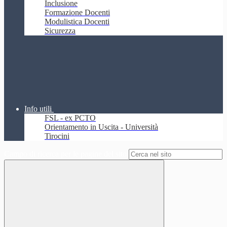
Inclusione
Formazione Docenti
Modulistica Docenti
Sicurezza
Info utili
FSL - ex PCTO
Orientamento in Uscita - Università
Tirocini
Campo di ricerca per le pagine del sito